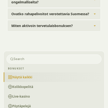
ongelmalliselta?
ovat käytettävissä suoraan selaimesta ilman latauksia.
Ota yhteyttä Peluuriin maksuttomassa
Ovatko rahapelivoitot verotettavia Suomessa?
puhelinnumerossa 0800 100 101 (avoinna 24/7) tai
vieraile peluuri.fi-sivustolla. Pelikioski Casinon
Ulkomaisista kasinoista saadut rahapelivoitot ovat
Miten aktivoin tervetulaisbonuksen?
tiliasetusten kautta voi myös asettaa talletusrajoja,
lähtökohtaisesti Suomessa veronalaista tuloa.
istuntoajastimia tai aktivoida itsepoissuljenta
Veikkauksen peleihin sovelletaan verovapautta.
Tervetuliaisbonus aktivoituu talletuksen yhteydessä, kun
välittömästi.
Suosittelemme tarkistamaan voimassa olevan
se on valittu kassaosion bonusvalikosta tai syötetty
verotilanteen Verohallinnon ohjeista tai veroneuvojalta.
mahdollinen promokoodi. Bonuksen ehdot, kuten
kierrätysvaatimus ja voimassaoloaika, kannattaa lukea
huolellisesti ennen lunastamista.
Search
BONUKSET
Näytä kaikki
Kolikkopelitä
Live-kasino
Pöytäpelejä