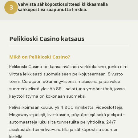
Vahvista sähköpostiosoitteesi klikkaamalla
3
sähköpostiisi saapunutta linkkiä.
Pelikioski Casino katsaus
Mikä on Pelikioski Casino?
Pelikioski Casino on kansainvälinen verkkokasino, jonka nimi
viittaa leikkisästi suomalaiseen pelikojuteemaan. Sivusto
toimii Curaçaon eGaming-lisenssin alaisena ja palvelee
suomenkielistä yleisöä SSL-salattuna ympäristönä, jossa
käyttöliittymä on kokonaan suomeksi.
Pelivalikoimaan kuuluu yli 4 800 nimikettä: videoslotteja,
Megaways-pelejä, live-kasino, pöytäpelejä sekä jackpot-
automaatteja lukuisilta tunnetuilta peliyhtiöiltä. 24/7-
asiakastuki toimii live-chatilla ja sähköpostilla suomen
kielellä.