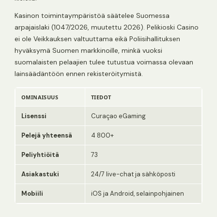
Kasinon toimintaympäristöä säätelee Suomessa
arpajaislaki (1047/2026, muutettu 2026). Pelikioski Casino
ei ole Veikkauksen valtuuttama eikä Poliisihallituksen
hyväksymä Suomen markkinoille, minkä vuoksi
suomalaisten pelaajien tulee tutustua voimassa olevaan
lainsäädäntöön ennen rekisteröitymistä.
OMINAISUUS
TIEDOT
Lisenssi
Curaçao eGaming
Pelejä yhteensä
4 800+
Peliyhtiöitä
73
Asiakastuki
24/7 live-chat ja sähköposti
Mobiili
iOS ja Android, selainpohjainen