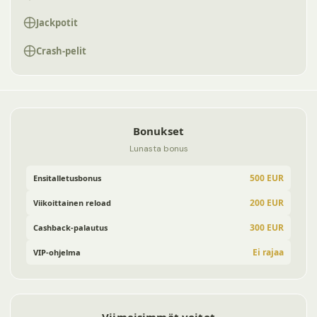
Jackpotit
Crash-pelit
Bonukset
Lunasta bonus
500 EUR
Ensitalletusbonus
200 EUR
Viikoittainen reload
300 EUR
Cashback-palautus
Ei rajaa
VIP-ohjelma