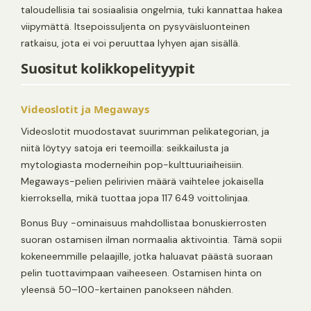
taloudellisia tai sosiaalisia ongelmia, tuki kannattaa hakea
viipymättä. Itsepoissuljenta on pysyväisluonteinen
ratkaisu, jota ei voi peruuttaa lyhyen ajan sisällä.
Suositut kolikkopelityypit
Videoslotit ja Megaways
Videoslotit muodostavat suurimman pelikategorian, ja
niitä löytyy satoja eri teemoilla: seikkailusta ja
mytologiasta moderneihin pop-kulttuuriaiheisiin.
Megaways-pelien pelirivien määrä vaihtelee jokaisella
kierroksella, mikä tuottaa jopa 117 649 voittolinjaa.
Bonus Buy -ominaisuus mahdollistaa bonuskierrosten
suoran ostamisen ilman normaalia aktivointia. Tämä sopii
kokeneemmille pelaajille, jotka haluavat päästä suoraan
pelin tuottavimpaan vaiheeseen. Ostamisen hinta on
yleensä 50–100-kertainen panokseen nähden.